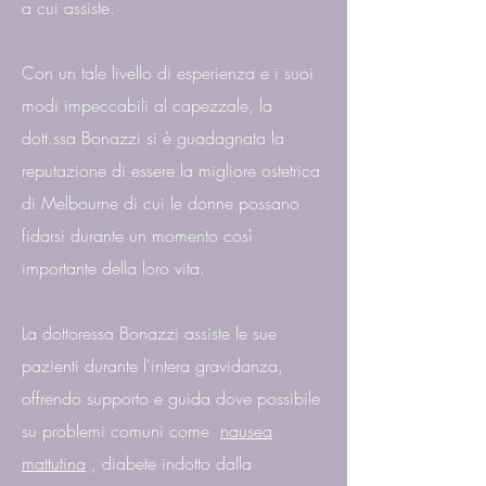
a cui assiste.
Con un tale livello di esperienza e i suoi
modi impeccabili al capezzale, la
dott.ssa Bonazzi si è guadagnata la
reputazione di essere la migliore ostetrica
di Melbourne di cui le donne possano
fidarsi durante un momento così
importante della loro vita.
La dottoressa Bonazzi assiste le sue
pazienti durante l'intera gravidanza,
offrendo supporto e guida dove possibile
su problemi comuni come
nausea
mattutina
, diabete indotto dalla