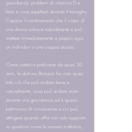
gravidanza, problemi di vitamina D e
ferro e cosa aspettarsi durante il travaglio.
Capisce il cambiamento che il corpo di
una donna subisce naturalmente e può
mettere immediatamente a proprio agio
un individuo o una coppia ansiosi.
Come ostetrica praticante da quasi 30
anni, la dott.ssa Bonazzi ha visto quasi
tutto ciò che può andare bene e,
naturalmente, cosa può andare storto
durante una gravidanza ed è questo
patrimonio di conoscenze a cui può
attingere quando offre non solo supporto
su questioni come la nausea mattutina,