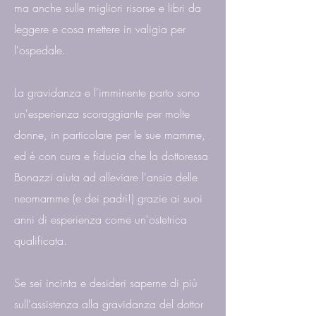
ma anche sulle migliori risorse e libri da
leggere e cosa mettere in valigia per
l'ospedale.
La gravidanza e l'imminente parto sono
un'esperienza scoraggiante per molte
donne, in particolare per le sue mamme,
ed è con cura e fiducia che la dottoressa
Bonazzi aiuta ad alleviare l'ansia delle
neomamme (e dei padri!) grazie ai suoi
anni di esperienza come un'ostetrica
qualificata.
Se sei incinta e desideri saperne di più
sull'assistenza alla gravidanza del dottor