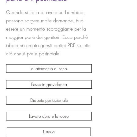
Quando si tratta di avere un bambino,
possono sorgere molte domande. Può
essere un momento scoraggiante per la
maggior parte dei genitori. Ecco perché
abbiamo creato questi pratici PDF su tutto
ciò che è pre e postnatale.
allattamento al seno
Pesce in gravidanza
Diabete gestazionale
Lavoro duro e faticoso
Listeria