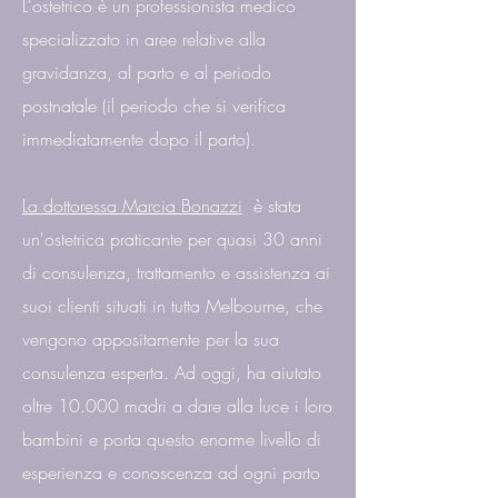
L'ostetrico è un professionista medico
specializzato in aree relative alla
gravidanza, al parto e al periodo
postnatale (il periodo che si verifica
immediatamente dopo il parto).
La dottoressa Marcia Bonazzi
è stata
un'ostetrica praticante per quasi 30 anni
di consulenza, trattamento e assistenza ai
suoi clienti situati in tutta Melbourne, che
vengono appositamente per la sua
consulenza esperta. Ad oggi, ha aiutato
oltre 10.000 madri a dare alla luce i loro
bambini e porta questo enorme livello di
esperienza e conoscenza ad ogni parto