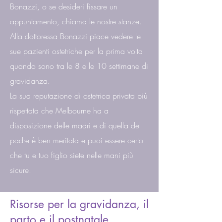
Bonazzi, o se desideri fissare un
appuntamento, chiama le nostre stanze.
Alla dottoressa Bonazzi piace vedere le
sue pazienti ostetriche per la prima volta
quando sono tra le 8 e le 10 settimane di
gravidanza.
La sua reputazione di ostetrica privata più
rispettata che Melbourne ha a
disposizione delle madri e di quella del
padre è ben meritata e puoi essere certo
che tu e tuo figlio siete nelle mani più
sicure.
Risorse per la gravidanza, il
parto e il postnatale