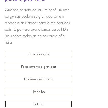
Quando se trata de ter um bebê, muitas
perguntas podem surgir. Pode ser um
momento assustador para a maioria dos
pais. É por isso que criamos esses PDFs
úteis sobre todas as coisas pré e pós-
natal.
Amamentação
Peixe durante a gravidez
Diabetes gestacional
Trabalho
Listeria