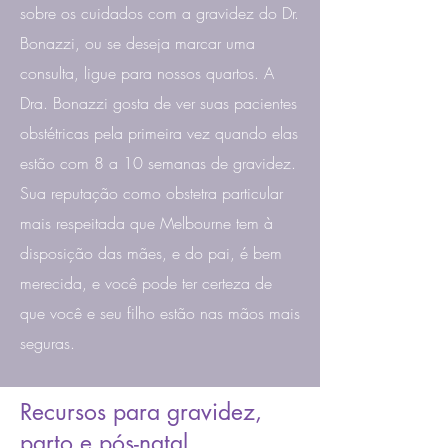
sobre os cuidados com a gravidez do Dr.
Bonazzi, ou se deseja marcar uma
consulta, ligue para nossos quartos. A
Dra. Bonazzi gosta de ver suas pacientes
obstétricas pela primeira vez quando elas
estão com 8 a 10 semanas de gravidez.
Sua reputação como obstetra particular
mais respeitada que Melbourne tem à
disposição das mães, e do pai, é bem
merecida, e você pode ter certeza de
que você e seu filho estão nas mãos mais
seguras.
Recursos para gravidez,
parto e pós-natal