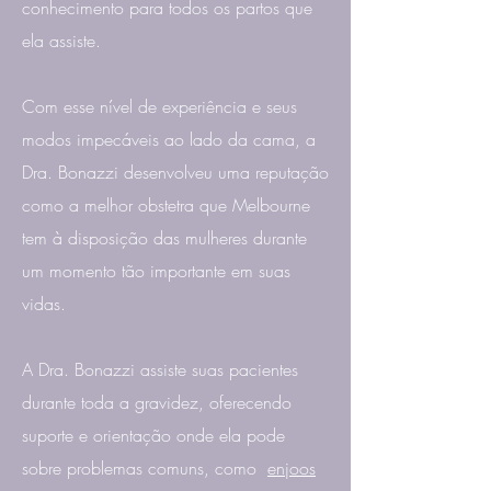
conhecimento para todos os partos que
ela assiste.
Com esse nível de experiência e seus
modos impecáveis ao lado da cama, a
Dra. Bonazzi desenvolveu uma reputação
como a melhor obstetra que Melbourne
tem à disposição das mulheres durante
um momento tão importante em suas
vidas.
A Dra. Bonazzi assiste suas pacientes
durante toda a gravidez, oferecendo
suporte e orientação onde ela pode
sobre problemas comuns, como
enjoos