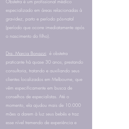
Obstetra é um profissional médico
especializado em áreas relacionadas à
gravidez, parto e período pós-natal
(período que ocorre imediatamente após
o nascimento do filho).
Dra. Marcia Bonazzi
é obstetra
praticante há quase 30 anos, prestando
consultoria, tratando e auxiliando seus
clientes localizados em Melbourne, que
vêm especificamente em busca de
conselhos de especialistas. Até o
momento, ela ajudou mais de 10.000
mães a darem à luz seus bebês e traz
esse nível tremendo de experiência e