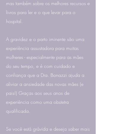
mas também sobre os melhores recursos e
livros para ler e o que levar para o
hospital.
A gravidez e o parto iminente são uma
experiência assustadora para muitas
mulheres - especialmente para as mães
do seu tempo, e é com cuidado e
confiança que a Dra. Bonazzi ajuda a
aliviar a ansiedade das novas mães (e
pais!) Graças aos seus anos de
experiência como uma obstetra
qualificada.
Se você está grávida e deseja saber mais