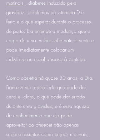
matinais
, diabetes induzido pela
gravidez, problemas de vitamina D e
ferro e o que esperar durante o processo
de parto. Ela entende a mudança que o
corpo de uma mulher sofre naturalmente e
pode imediatamente colocar um
indivíduo ou casal ansioso à vontade.
Como obstetra há quase 30 anos, a Dra.
Bonazzi viu quase tudo que pode dar
certo e, claro, o que pode dar errado
durante uma gravidez, e é essa riqueza
de conhecimento que ela pode
aproveitar ao oferecer não apenas
suporte assuntos como enjoos matinais,